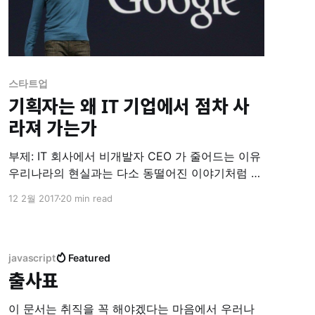
스타트업
기획자는 왜 IT 기업에서 점차 사
라져 가는가
부제: IT 회사에서 비개발자 CEO 가 줄어드는 이유
우리나라의 현실과는 다소 동떨어진 이야기처럼 들
릴 수도 있겠다. 글로벌 회사들의 이야기일 수도 있
12 2월 2017
20 min read
다. 그저 시차일 뿐이라고 생각한다. * 구글의 새로
운 CEO, 순다 피차이(Sundar Pichai) * MS는 왜 나
델라를 CEO로 뽑았을까 일명 기획자란 무엇인가
우리나라 IT 회사에만 존재하는 독특한 직책이 하나
javascript
Featured
있다. 그래서 번역하기
출사표
이 문서는 취직을 꼭 해야겠다는 마음에서 우러나