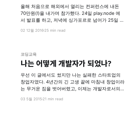
올해 처음으로 해외에서 열리는 컨퍼런스에 내돈
70만원(!)을 내가며 참가했다. 24일 play.node 에
서 발표를 하고, 저녁에 싱가포르로 넘어가 25일 아
침에 도착해서 곧바로 cssconf 를 참석, 이어 26-
02 12월 2016
25 min read
27일 양일동안은 jsconf 를 참관하고, 다음날 오전
에 바로 귀국하는 빡빡한 스케쥴이었다. 이 포스트
는 play.node 를 제외한 나머지 두 행사에 대한 리
뷰이자, 참석하며
코딩교육
나는 어떻게 개발자가 되었나?
우선 이 글에서도 썼지만 나는 실패한 스타트업의
창업자였다. 4년간의 긴 고생 끝에 마침내 창업이라
는 무거운 짐을 벗어버렸고, 이제는 개발자로서의
인생을 두근거리는 마음으로 시작하려고 하고 있
03 5월 2015
21 min read
다. 나는 컴퓨터공학을 전공하긴 했으나 딱히 뭘 만
들어보진 못했고, 이후 포르투갈어과로 편입한 이
후에는 당연히 거들떠 보지도 않았다. 내가 처음으
로 창업을 했던 2011년 1월 나는 그저 컴퓨터에